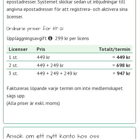
epostadresser. Systemet skickar sedan ut inbjudningar till
angivna epostadresser för att registrera- och aktivera sina
licenser.
Ordinarie priser för HT-21
Uppläggningsavgift
299 kr per licens
Licenser
Pris
Totalt/termin
1 st.
449 kr
=
449 kr
2 st.
449 + 249 kr
=
698 kr
3 st.
449 + 249 + 249 kr
=
947 kr
Faktureras löpande varje termin om inte medlemskapet
sägs upp.
(Alla priser är exkl. moms)
Ansök om ett nytt konto hos oss