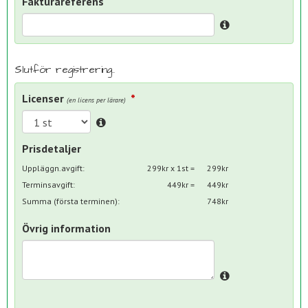
Fakturareferens
Slutför registrering..
Licenser
(en licens per lärare)
Prisdetaljer
Uppläggn.avgift:
299kr x 1st =
299kr
Terminsavgift:
449kr =
449kr
Summa (första terminen):
748kr
Övrig information