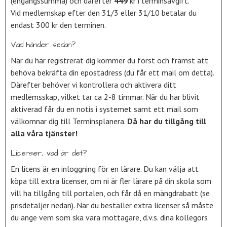
(engångssumma) och därefter
449
kr i terminsavgift.
Vid medlemskap efter den 31/3 eller 31/10 betalar du
endast 300 kr den terminen.
Vad händer sedan?
När du har registrerat dig kommer du först och främst att
behöva bekräfta din epostadress (du får ett mail om detta).
Därefter behöver vi kontrollera och aktivera ditt
medlemsskap, vilket tar ca 2-8 timmar. När du har blivit
aktiverad får du en notis i systemet samt ett mail som
välkomnar dig till Terminsplanera.
Då har du tillgång till
alla våra tjänster!
Licenser, vad är det?
En licens är en inloggning för en lärare. Du kan välja att
köpa till extra licenser, om ni är fler lärare på din skola som
vill ha tillgång till portalen, och får då en mängdrabatt (se
prisdetaljer nedan). När du beställer extra licenser så måste
du ange vem som ska vara mottagare, d.v.s. dina kollegors