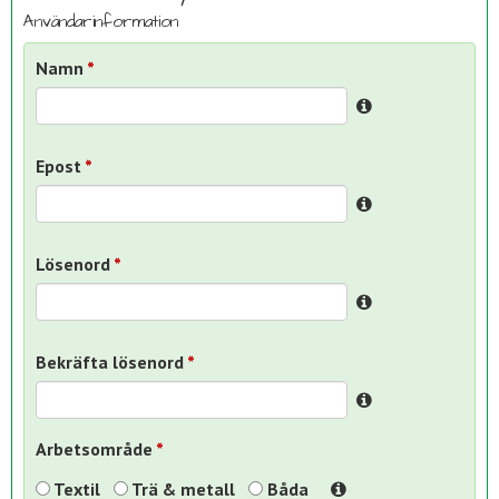
Användarinformation
Namn
Epost
Lösenord
Bekräfta lösenord
Arbetsområde
Textil
Trä & metall
Båda