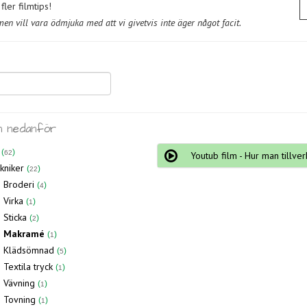
ler filmtips!
n vill vara ödmjuka med att vi givetvis inte äger något facit.
n nedanför
62
Youtub film - Hur man tillv
kniker
22
Broderi
4
Virka
1
Sticka
2
Makramé
1
Klädsömnad
5
Textila tryck
1
Vävning
1
Tovning
1