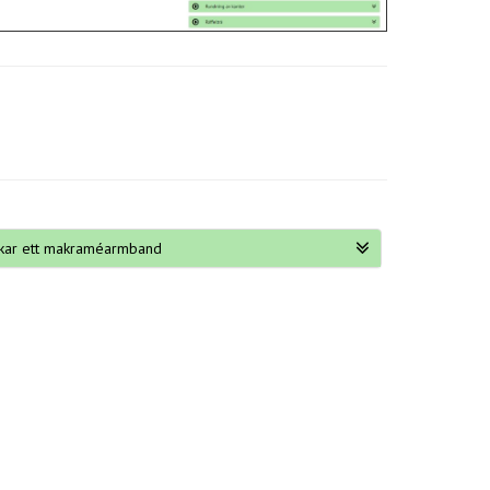
erkar ett makraméarmband