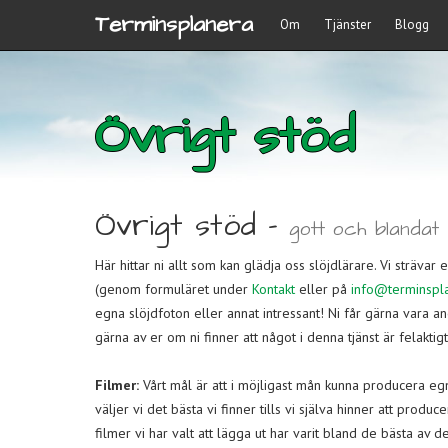
Terminsplanera
Om
Tjänster
Blogg
Övrigt stöd
Övrigt stöd -
gott och blandat
Här hittar ni allt som kan glädja oss slöjdlärare. Vi strävar 
(genom formuläret under
Kontakt
eller på
info@terminspl
egna slöjdfoton eller annat intressant! Ni får gärna vara 
gärna av er om ni finner att något i denna tjänst är felaktigt 
Filmer:
Vårt mål är att i möjligast mån kunna producera egn
väljer vi det bästa vi finner tills vi själva hinner att produ
filmer vi har valt att lägga ut har varit bland de bästa av d