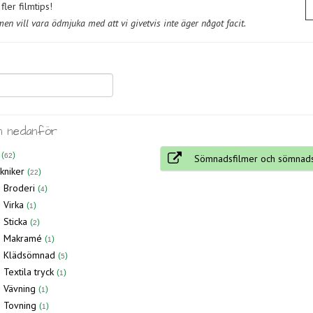
ler filmtips!
n vill vara ödmjuka med att vi givetvis inte äger något facit.
n nedanför
62
Sömnadsfilmer och sömnad
kniker
22
Broderi
4
Virka
1
Sticka
2
Makramé
1
Klädsömnad
5
Textila tryck
1
Vävning
1
Tovning
1