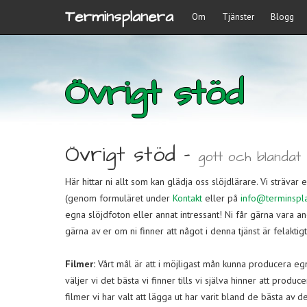
Terminsplanera
Om
Tjänster
Blogg
Övrigt stöd
Övrigt stöd -
gott och blandat
Här hittar ni allt som kan glädja oss slöjdlärare. Vi strävar 
(genom formuläret under
Kontakt
eller på
info@terminspl
egna slöjdfoton eller annat intressant! Ni får gärna vara 
gärna av er om ni finner att något i denna tjänst är felaktigt 
Filmer:
Vårt mål är att i möjligast mån kunna producera egn
väljer vi det bästa vi finner tills vi själva hinner att produ
filmer vi har valt att lägga ut har varit bland de bästa av d