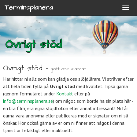
Terminsplanera
Övrigt stöd
Övrigt stöd -
gott och blandat
Här hittar ni allt som kan glädja oss slöjdlärare. Vi strävar efter
att hela tiden fylla på
Övrigt stöd
med kvalitet. Tipsa gärna
(genom formuläret under
Kontakt
eller på
info@terminsplanera.se
) om något som borde ha sin plats här -
en bra film, era egna slöjdfoton eller annat intressant! Ni får
gärna vara anonyma eller publiceras med er signatur om ni så
önskar. Hör också gärna av er om ni finner att något i denna
tjänst är felaktigt eller inaktuellt.