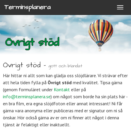
Terminsplanera
Övrigt stöd
Övrigt stöd -
gott och blandat
Här hittar ni allt som kan glädja oss slöjdlärare. Vi strävar efter
att hela tiden fylla på
Övrigt stöd
med kvalitet. Tipsa gärna
(genom formuläret under
Kontakt
eller på
info@terminsplanera.se
) om något som borde ha sin plats här -
en bra film, era egna slöjdfoton eller annat intressant! Ni får
gärna vara anonyma eller publiceras med er signatur om ni så
önskar. Hör också gärna av er om ni finner att något i denna
tjänst är felaktigt eller inaktuellt.