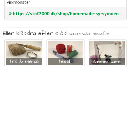
virkmönster
https://stof2000.dk/shop/homemade-sy-symoenstre-moenstre/gratis-moenster-strik
Eller bläddra efter stöd
genom valen nedanför