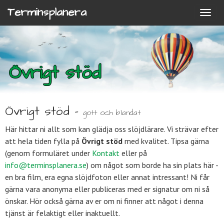
Terminsplanera
Övrigt stöd
Övrigt stöd -
gott och blandat
Här hittar ni allt som kan glädja oss slöjdlärare. Vi strävar efter
att hela tiden fylla på
Övrigt stöd
med kvalitet. Tipsa gärna
(genom formuläret under
Kontakt
eller på
info@terminsplanera.se
) om något som borde ha sin plats här -
en bra film, era egna slöjdfoton eller annat intressant! Ni får
gärna vara anonyma eller publiceras med er signatur om ni så
önskar. Hör också gärna av er om ni finner att något i denna
tjänst är felaktigt eller inaktuellt.