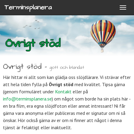
Terminsplanera
Övrigt stöd
Övrigt stöd -
gott och blandat
Här hittar ni allt som kan glädja oss slöjdlärare. Vi strävar efter
att hela tiden fylla på
Övrigt stöd
med kvalitet. Tipsa gärna
(genom formuläret under
Kontakt
eller på
info@terminsplanera.se
) om något som borde ha sin plats här -
en bra film, era egna slöjdfoton eller annat intressant! Ni får
gärna vara anonyma eller publiceras med er signatur om ni så
önskar. Hör också gärna av er om ni finner att något i denna
tjänst är felaktigt eller inaktuellt.