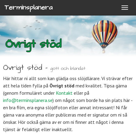
Terminsplanera
Övrigt stöd
Övrigt stöd -
gott och blandat
Här hittar ni allt som kan glädja oss slöjdlärare. Vi strävar efter
att hela tiden fylla på
Övrigt stöd
med kvalitet. Tipsa gärna
(genom formuläret under
Kontakt
eller på
info@terminsplanera.se
) om något som borde ha sin plats här -
en bra film, era egna slöjdfoton eller annat intressant! Ni får
gärna vara anonyma eller publiceras med er signatur om ni så
önskar. Hör också gärna av er om ni finner att något i denna
tjänst är felaktigt eller inaktuellt.