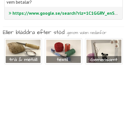
vem betalar?
https://www.google.se/search?rlz=1C1GGRV_enSE753SE753&q=l%C3%A4rarhandledning+vi+handlar+vem+betalar&spell=1&sa=X&ved=0ahUKEwj5oPWnj4_YAhUpApoKHTNcBpQQBQglKAA&biw=1600&bih=769
Eller bläddra efter stöd
genom valen nedanför