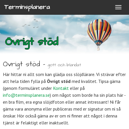
Terminsplanera
Övrigt stöd
Övrigt stöd -
gott och blandat
Här hittar ni allt som kan glädja oss slöjdlärare. Vi strävar efter
att hela tiden fylla på
Övrigt stöd
med kvalitet. Tipsa gärna
(genom formuläret under
Kontakt
eller på
info@terminsplanera.se
) om något som borde ha sin plats här -
en bra film, era egna slöjdfoton eller annat intressant! Ni får
gärna vara anonyma eller publiceras med er signatur om ni så
önskar. Hör också gärna av er om ni finner att något i denna
tjänst är felaktigt eller inaktuellt.