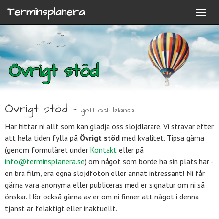
Terminsplanera
Övrigt stöd
Övrigt stöd -
gott och blandat
Här hittar ni allt som kan glädja oss slöjdlärare. Vi strävar efter
att hela tiden fylla på
Övrigt stöd
med kvalitet. Tipsa gärna
(genom formuläret under
Kontakt
eller på
info@terminsplanera.se
) om något som borde ha sin plats här -
en bra film, era egna slöjdfoton eller annat intressant! Ni får
gärna vara anonyma eller publiceras med er signatur om ni så
önskar. Hör också gärna av er om ni finner att något i denna
tjänst är felaktigt eller inaktuellt.