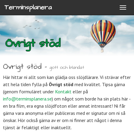
Terminsplanera
Övrigt stöd
Övrigt stöd -
gott och blandat
Här hittar ni allt som kan glädja oss slöjdlärare. Vi strävar efter
att hela tiden fylla på
Övrigt stöd
med kvalitet. Tipsa gärna
(genom formuläret under
Kontakt
eller på
info@terminsplanera.se
) om något som borde ha sin plats här -
en bra film, era egna slöjdfoton eller annat intressant! Ni får
gärna vara anonyma eller publiceras med er signatur om ni så
önskar. Hör också gärna av er om ni finner att något i denna
tjänst är felaktigt eller inaktuellt.