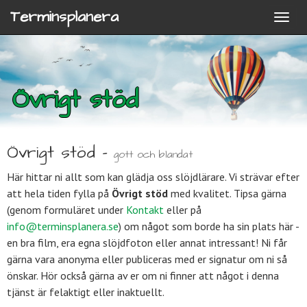
Terminsplanera
Övrigt stöd
Övrigt stöd -
gott och blandat
Här hittar ni allt som kan glädja oss slöjdlärare. Vi strävar efter
att hela tiden fylla på
Övrigt stöd
med kvalitet. Tipsa gärna
(genom formuläret under
Kontakt
eller på
info@terminsplanera.se
) om något som borde ha sin plats här -
en bra film, era egna slöjdfoton eller annat intressant! Ni får
gärna vara anonyma eller publiceras med er signatur om ni så
önskar. Hör också gärna av er om ni finner att något i denna
tjänst är felaktigt eller inaktuellt.