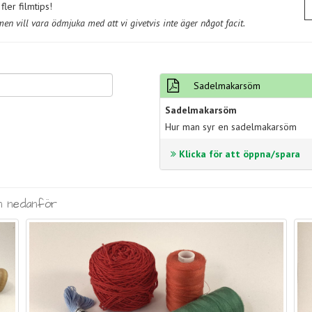
ler filmtips!
n vill vara ödmjuka med att vi givetvis inte äger något facit.
Sadelmakarsöm
Sadelmakarsöm
Hur man syr en sadelmakarsöm
Klicka för att öppna/spara
n nedanför