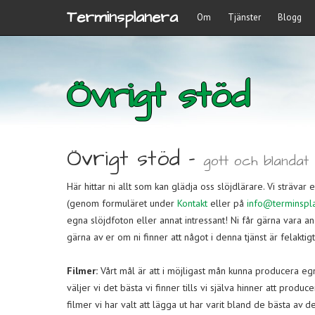
Terminsplanera
Om
Tjänster
Blogg
Övrigt stöd
Övrigt stöd -
gott och blandat
Här hittar ni allt som kan glädja oss slöjdlärare. Vi strävar 
(genom formuläret under
Kontakt
eller på
info@terminspl
egna slöjdfoton eller annat intressant! Ni får gärna vara 
gärna av er om ni finner att något i denna tjänst är felaktigt 
Filmer:
Vårt mål är att i möjligast mån kunna producera egn
väljer vi det bästa vi finner tills vi själva hinner att produ
filmer vi har valt att lägga ut har varit bland de bästa av d