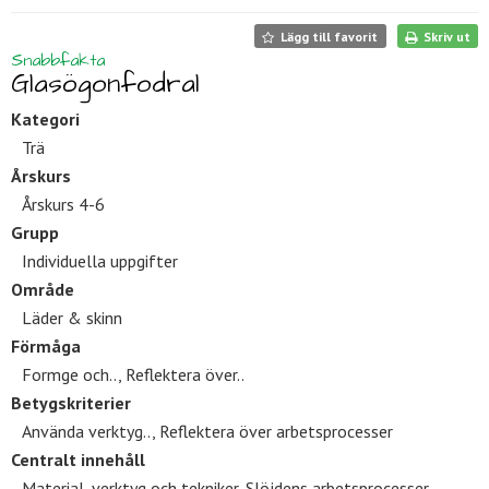
Lägg till favorit
Skriv ut
Snabbfakta
Glasögonfodral
Kategori
Trä
Årskurs
Årskurs 4-6
Grupp
Individuella uppgifter
Område
Läder & skinn
Förmåga
Formge och.., Reflektera över..
Betygskriterier
Använda verktyg.., Reflektera över arbetsprocesser
Centralt innehåll
Material, verktyg och tekniker, Slöjdens arbetsprocesser