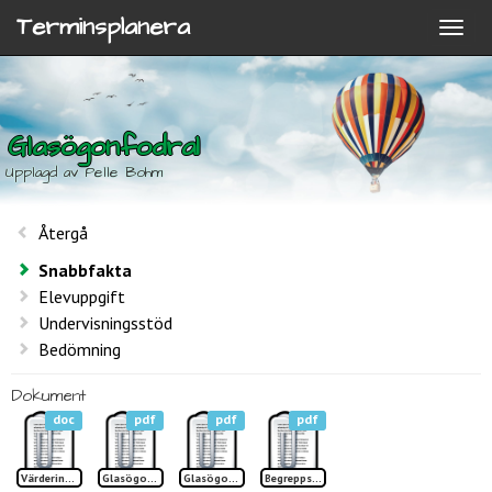
Terminsplanera
Glasögonfodral
Upplagd av Pelle Bohm
Återgå
Snabbfakta
Elevuppgift
Undervisningsstöd
Bedömning
Dokument
doc
pdf
pdf
pdf
Värdering Glasögonfodral läder
Glasögonfodral sid 1 idéblad TP
Glasögonfodral sid 2 idéblad TP
Begreppslista Glasögonfodral TP