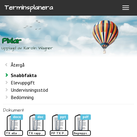
Terminsplanera
Pixlar
Upplagd av Karolin Wagner
Återgå
Snabbfakta
Elevuppgift
Undervisningsstöd
Bedömning
Dokument
docx
doc
ppt
pdf
TX alla kan lära sig korsstygn
TX rapport pixlar
PP TX Pixlar1
Begreppslista Pixlar TP