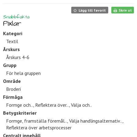
Lägg till favorit
Skriv ut
Snabbfakta
Pixlar
Kategori
Textil
Årskurs
Årskurs 4-6
Grupp
För hela gruppen
Område
Broderi
Förmåga
Formge och.., Reflektera över.., Välja och..
Betygskriterier
Formge, framställa föremål.., Välja handlingsalternativ..,
Reflektera över arbetsprocesser
Centralt innehåll