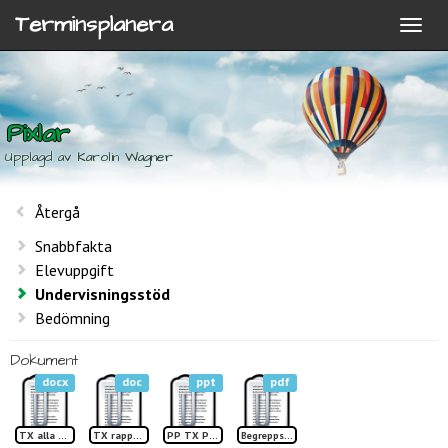
Terminsplanera
Pixlar
Upplagd av Karolin Wagner
Återgå
Snabbfakta
Elevuppgift
Undervisningsstöd
Bedömning
Dokument
docx
doc
ppt
pdf
TX alla kan lära sig korsstygn
TX rapport pixlar
PP TX Pixlar1
Begreppslista Pixlar TP