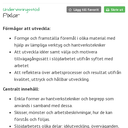
Undervisningsstöd:
Lägg till favorit
Skriv ut
Pixlar
Förmågor att utveckla:
Formge och framställa föremål i olika material med
hjälp av lämpliga verktyg och hantverkstekniker
Att utveckla idéer samt välja och motivera
tillvägagångssätt i slöjdarbetet utifrån syftet med
arbetet
Att reflektera över arbetsprocesser och resultat utifrån
kvalitet, uttryck och hållbar utveckling.
Centralt innehåll:
Enkla former av hantverkstekniker och begrepp som
används i samband med dessa.
Skisser, mönster och arbetsbeskrivningar, hur de kan
förstås och följas.
Slöjdarbetets olika delar: idéutveckling, överväganden,