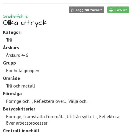
Lägg till favorit
Skriv ut
Snabbfakta
Olika uttryck
Kategori
Trä
Årskurs
Årskurs 4-6
Grupp
För hela gruppen
Område
Trä och metall
Förmåga
Formge och.., Reflektera över.., Välja och..
Betygskriterier
Formge, framställa föremål.., Utifrån syftet.., Reflektera
över arbetsprocesser
Centralt innehåll