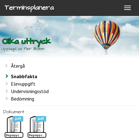
Terminsplanera
Olika uttryck
Upplagd av Per Bohm
Återgå
Snabbfakta
Elevuppgift
Undervisningsstöd
Bedömning
Dokument
pdf
pdf
Begreppslista Tolka ett område
Begreppslista Tolka ett område TP