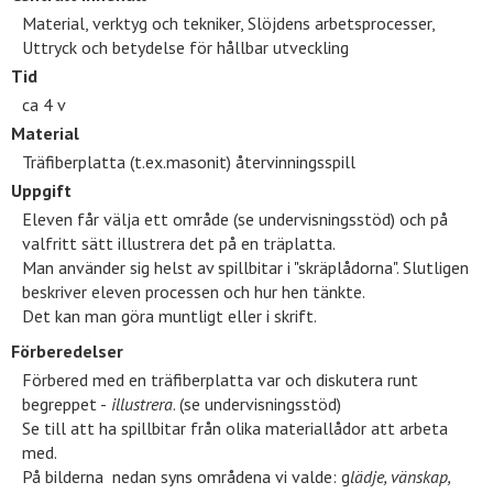
Material, verktyg och tekniker, Slöjdens arbetsprocesser,
Uttryck och betydelse för hållbar utveckling
Tid
ca 4 v
Material
Träfiberplatta (t.ex.masonit) återvinningsspill
Uppgift
Eleven får välja ett område (se undervisningsstöd) och på
valfritt sätt illustrera det på en träplatta.
Man använder sig helst av spillbitar i "skräplådorna". Slutligen
beskriver eleven processen och hur hen tänkte.
Det kan man göra muntligt eller i skrift.
Förberedelser
Förbered med en träfiberplatta var och diskutera runt
begreppet -
illustrera
. (se undervisningsstöd)
Se till att ha spillbitar från olika materiallådor att arbeta
med.
På bilderna nedan syns områdena vi valde: g
lädje, vänskap,