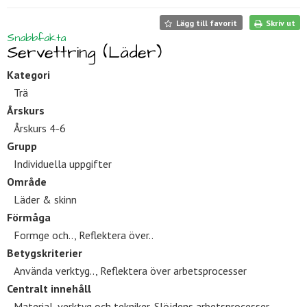
Lägg till favorit
Skriv ut
Snabbfakta
Servettring (Läder)
Kategori
Trä
Årskurs
Årskurs 4-6
Grupp
Individuella uppgifter
Område
Läder & skinn
Förmåga
Formge och.., Reflektera över..
Betygskriterier
Använda verktyg.., Reflektera över arbetsprocesser
Centralt innehåll
Material, verktyg och tekniker, Slöjdens arbetsprocesser