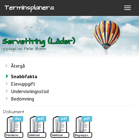
Terminsplanera
Servettring (Läder)
Upplagd av Pelle Bohm
Återgå
Snabbfakta
Elevuppgift
Undervisningsstöd
Bedömning
Dokument
doc
pdf
pdf
pdf
Värdering Servettring läder
Idéblad Servettring sid 1 TP
Idéblad Servettring sid 2 TP
Begreppslista Servettring TP