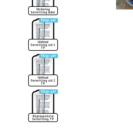
Värdering
Servettring läder
pdf
Idéblad
Servettring sid 1
TP
pdf
Idéblad
Servettring sid 2
TP
pdf
Begreppslista
Servettring TP