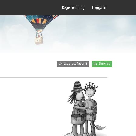
Registrera dig
Logga in
Lägg till favorit
Skriv ut