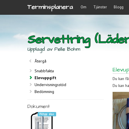
Terminsplanera
Om
Tjänster
Blogg
Servettring (Läder
Upplagd av Pelle Bohm
Återgå
Elevup
Snabbfakta
Elevuppgift
Du kan få
Undervisningsstöd
Du kan ha
Bedömning
Dokument
doc