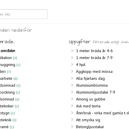
alen nedanför
mråde...
Uppgifter
filtrerade enligt öns
a områden
1 meter bräda år 4-6
ikation
1 meter bräda år 7-9
3
dhuggning
4 hjul
1
deri
Äggkopp med mössa
7
narbete
Alla hjärtans dag
6
dsömnad
Aluminiumblomma
2
lbockning
Aluminiumljusstake 7-9
1
dsömnad
Among us gubbe
4
tekniker
Ask med tema
2
sstygn
Återbruk - virka med gamla t-sh
1
pteknik
Att smycka sig
3
ramé
Betongljusstakar
1