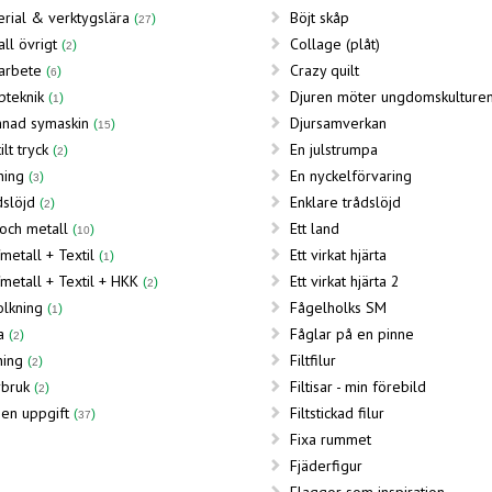
erial & verktygslära
Böjt skåp
27
ll övrigt
Collage (plåt)
2
tarbete
Crazy quilt
6
pteknik
Djuren möter ungdomskulture
1
nad symaskin
Djursamverkan
15
ilt tryck
En julstrumpa
2
ning
En nyckelförvaring
3
dslöjd
Enklare trådslöjd
2
 och metall
Ett land
10
metall + Textil
Ett virkat hjärta
1
metall + Textil + HKK
Ett virkat hjärta 2
2
olkning
Fågelholks SM
1
a
Fåglar på en pinne
2
ning
Filtfilur
2
rbruk
Filtisar - min förebild
2
en uppgift
Filtstickad filur
37
Fixa rummet
Fjäderfigur
Flaggor som inspiration