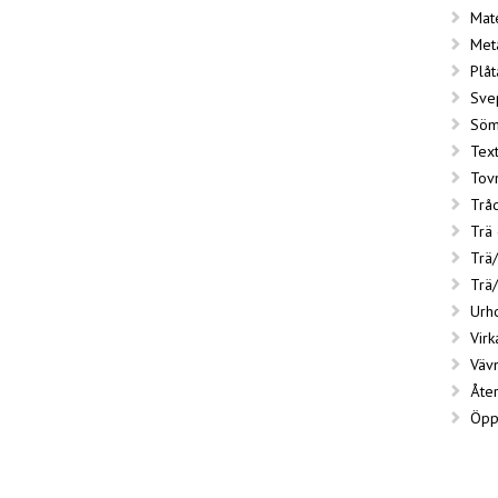
Mat
Meta
Plå
Sve
Söm
Text
Tov
Trå
Trä
Trä/
Trä/
Urh
Virk
Väv
Åte
Öpp