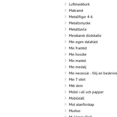
Luftmaskburk
Makramé
Metallfigur 4-6
Metallsmycke
Metalltavla
Mexikansk dödskalle
Min egen dalahäst
Min framtid
Min hoodie
Min mantel
Min medalj
Min necessär - följ en beskrivn
Min T-shirt
Mitt skrin
Mobil i ull och papper
Mobilställ
Mot utanförskap
Mushus
My Happy Doll