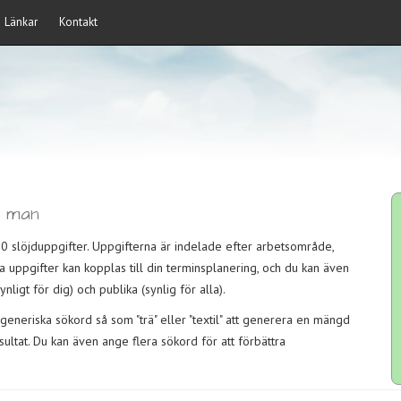
Länkar
Kontakt
r man
00 slöjduppgifter. Uppgifterna är indelade efter arbetsområde,
ga uppgifter kan kopplas till din terminsplanering, och du kan även
nligt för dig) och publika (synlig för alla).
eneriska sökord så som "trä" eller "textil" att generera en mängd
ltat. Du kan även ange flera sökord för att förbättra