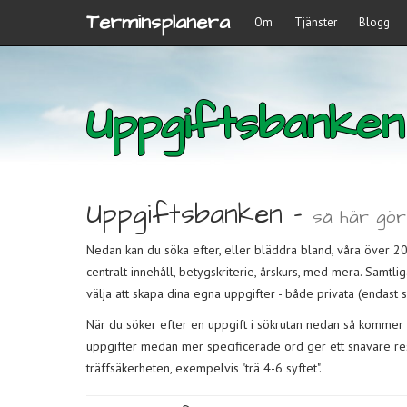
Terminsplanera
Om
Tjänster
Blogg
Uppgiftsbanken
Uppgiftsbanken -
så här gö
Nedan kan du söka efter, eller bläddra bland, våra över 2
centralt innehåll, betygskriterie, årskurs, med mera. Samtli
välja att skapa dina egna uppgifter - både privata (endast sy
När du söker efter en uppgift i sökrutan nedan så kommer g
uppgifter medan mer specificerade ord ger ett snävare resu
träffsäkerheten, exempelvis "trä 4-6 syftet".