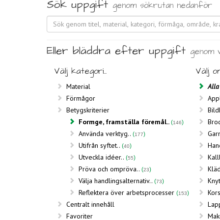
Sök uppgift
genom sökrutan nedanför
Eller bläddra efter uppgift
genom v
Välj kategori...
Välj o
Material
All
Förmågor
Appl
Betygskriterier
Bil
Formge, framställa föremål..
Bro
146
Använda verktyg..
Gar
177
Utifrån syftet..
Han
40
Utveckla idéer..
Kal
55
Pröva och ompröva..
Klä
23
Välja handlingsalternativ..
Knyt
73
Reflektera över arbetsprocesser
Kor
153
Centralt innehåll
Lap
Favoriter
Mak