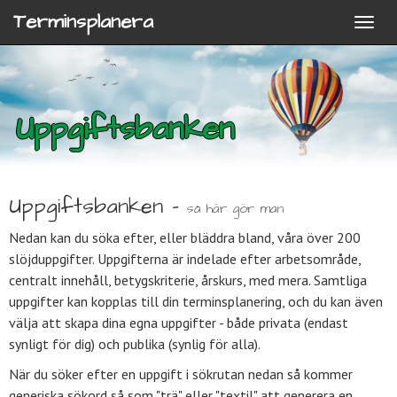
Terminsplanera
Uppgiftsbanken
Uppgiftsbanken -
så här gör man
Nedan kan du söka efter, eller bläddra bland, våra över 200
slöjduppgifter. Uppgifterna är indelade efter arbetsområde,
centralt innehåll, betygskriterie, årskurs, med mera. Samtliga
uppgifter kan kopplas till din terminsplanering, och du kan även
välja att skapa dina egna uppgifter - både privata (endast
synligt för dig) och publika (synlig för alla).
När du söker efter en uppgift i sökrutan nedan så kommer
generiska sökord så som "trä" eller "textil" att generera en