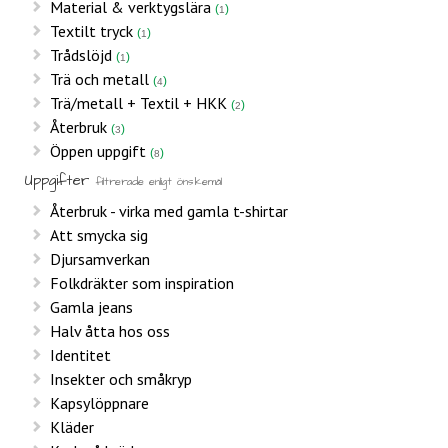
Material & verktygslära
1
Textilt tryck
1
Trådslöjd
1
Trä och metall
4
Trä/metall + Textil + HKK
2
Återbruk
3
Öppen uppgift
8
Uppgifter
filtrerade enligt önskemål
Återbruk - virka med gamla t-shirtar
Att smycka sig
Djursamverkan
Folkdräkter som inspiration
Gamla jeans
Halv åtta hos oss
Identitet
Insekter och småkryp
Kapsylöppnare
Kläder