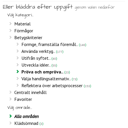
Eller bläddra efter uppgift
genom valen nedanför
Välj kategori...
Material
Förmågor
Betygskriterier
Formge, framställa föremål..
146
Använda verktyg..
177
Utifrån syftet..
40
Utveckla idéer..
55
Pröva och ompröva..
23
Välja handlingsalternativ..
73
Reflektera över arbetsprocesser
153
Centralt innehåll
Favoriter
Välj område...
Alla områden
Klädsömnad
3