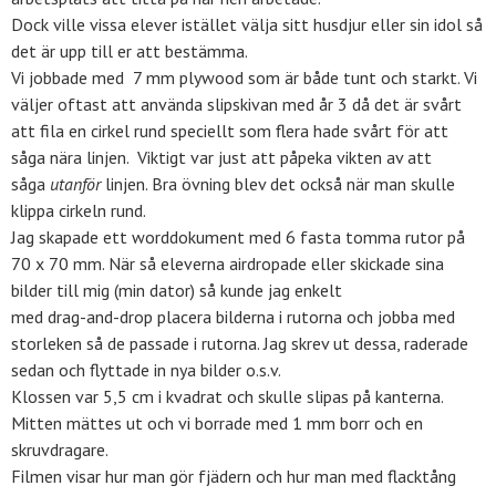
Dock ville vissa elever istället välja sitt husdjur eller sin idol så
det är upp till er att bestämma.
Vi jobbade med 7 mm plywood som är både tunt och starkt. Vi
väljer oftast att använda slipskivan med år 3 då det är svårt
att fila en cirkel rund speciellt som flera hade svårt för att
såga nära linjen. Viktigt var just att påpeka vikten av att
såga
utanför
linjen. Bra övning blev det också när man skulle
klippa cirkeln rund.
Jag skapade ett worddokument med 6 fasta tomma rutor på
70 x 70 mm. När så eleverna airdropade eller skickade sina
bilder till mig (min dator) så kunde jag enkelt
med drag-and-drop placera bilderna i rutorna och jobba med
storleken så de passade i rutorna. Jag skrev ut dessa, raderade
sedan och flyttade in nya bilder o.s.v.
Klossen var 5,5 cm i kvadrat och skulle slipas på kanterna.
Mitten mättes ut och vi borrade med 1 mm borr och en
skruvdragare.
Filmen visar hur man gör fjädern och hur man med flacktång