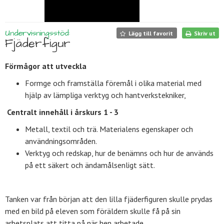
Undervisningsstöd:
Lägg till favorit
Skriv ut
Fjäderfigur
Förmågor att utveckla
Formge och framställa föremål i olika material med
hjälp av lämpliga verktyg och hantverkstekniker,
Centralt innehåll i årskurs 1 - 3
Metall, textil och trä. Materialens egenskaper och
användningsområden.
Verktyg och redskap, hur de benämns och hur de används
på ett säkert och ändamålsenligt sätt.
Tanken var från början att den lilla fjäderfiguren skulle prydas
med en bild på eleven som föräldern skulle få på sin
arbetsplats att titta på när hen arbetade.