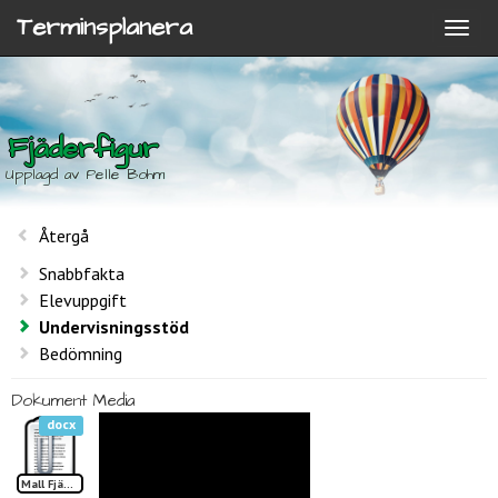
Terminsplanera
Fjäderfigur
Upplagd av Pelle Bohm
Återgå
Snabbfakta
Elevuppgift
Undervisningsstöd
Bedömning
Dokument
Media
docx
Mall Fjäderfigur