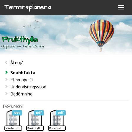
Terminsplanera
Frukthylla
Upplagd av Pelle Bohm
Återgå
Snabbfakta
Elevuppgift
Undervisningsstöd
Bedömning
Dokument
doc
pdf
pdf
Värdering Frukthylla
Frukthylla sid 1 TP
Frukthylla sid 2 TP