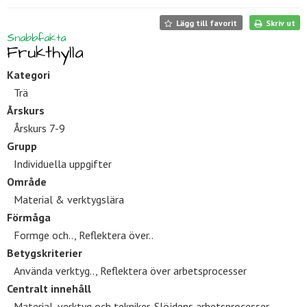
Lägg till favorit
Skriv ut
Snabbfakta
Frukthylla
Kategori
Trä
Årskurs
Årskurs 7-9
Grupp
Individuella uppgifter
Område
Material & verktygslära
Förmåga
Formge och.., Reflektera över..
Betygskriterier
Använda verktyg.., Reflektera över arbetsprocesser
Centralt innehåll
Material, verktyg och tekniker, Slöjdens arbetsprocesser