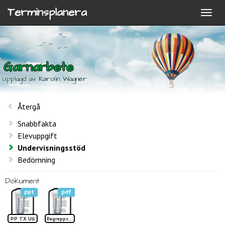
Terminsplanera
Garnarbete
Upplagd av Karolin Wagner
Återgå
Snabbfakta
Elevuppgift
Undervisningsstöd
Bedömning
Dokument
ppt
pdf
PP TX Ull
Begreppslista Garnarbete TP