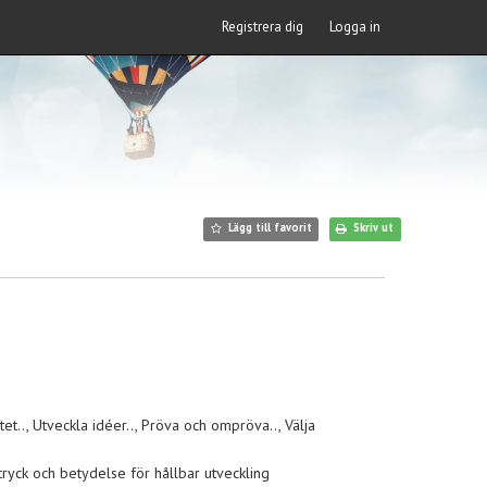
Registrera dig
Logga in
Lägg till favorit
Skriv ut
et.., Utveckla idéer.., Pröva och ompröva.., Välja
tryck och betydelse för hållbar utveckling