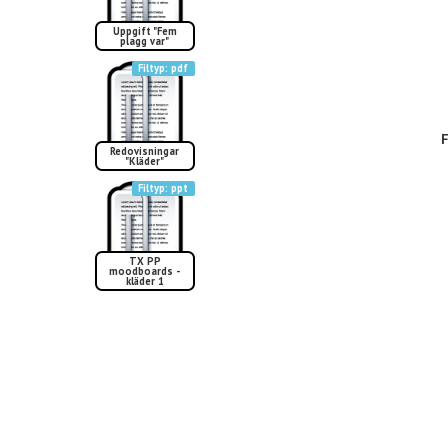
Uppgift "Fem
plagg var"
pdf
F
Redovisningar
"Kläder"
ppt
TX PP
moodboards -
kläder 1