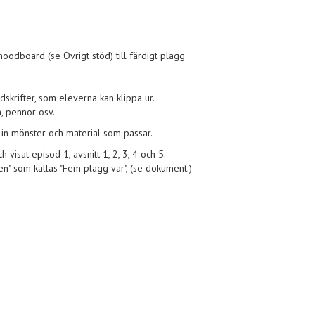
.
odboard (se Övrigt stöd) till färdigt plagg.
krifter, som eleverna kan klippa ur.
m, pennor osv.
 in mönster och material som passar.
 visat episod 1, avsnitt 1, 2, 3, 4 och 5.
en" som kallas "Fem plagg var", (se dokument.)