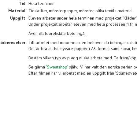
Tid
Hela terminen
Material
Tidskrifter, mönsterpapper, mönster, olika textila material
Uppgift
Eleven arbetar under hela terminen med projektet "Kläder"
Under projektet arbetar eleven med hela processen från mo
Även ett teoretiskt arbete ingår.
örberedelser
Till arbetet med moodboarden behöver du tidningar och tids
Det är bra att ha styvare papper i A3-format samt saxar, li
Bestäm vilken typ av plagg ni ska arbeta med. Ta fram/köp
Se gärna
"Sweatshop"
själv. Vi har valt den norska serien och
Efter filmen har vi arbetat med en uppgift från "Stilmedvet