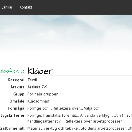
Länkar
Kontakt
Kläder
abbfakta
Kategori
Textil
Årskurs
Årskurs 7-9
Grupp
För hela gruppen
Område
Klädsömnad
Förmåga
Formge och.., Reflektera över.., Välja och..
tygskriterier
Formge, framställa föremål.., Använda verktyg.., Utifrån syft
handlingsalternativ.., Reflektera över arbetsprocesser
ralt innehåll
Material, verktyg och tekniker, Slöjdens arbetsprocesser, Ut