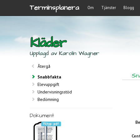
Terminsplanera
Om
Tjänster
Blogg
Kläder
Upplagd av Karolin Wagner
Återgå
Sn
Snabbfakta
Elevuppgift
Undervisningsstöd
Bedömning
Dokument
Be
pdf
Cent