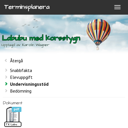
Terminsplanera
Labubu med korsstygn
Upplagd av Karolin Wagner
Återgå
Snabbfakta
Elevuppgift
Undervisningsstöd
Bedömning
Dokument
pdf
TX Labubu korsstygn