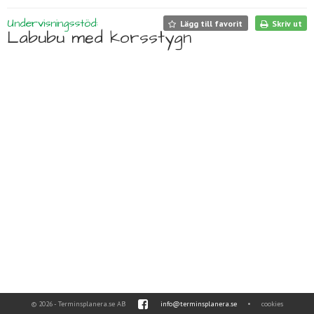
Undervisningsstöd:
Lägg till favorit
Skriv ut
Labubu med korsstygn
© 2026 - Terminsplanera.se AB
info@terminsplanera.se
•
cookies