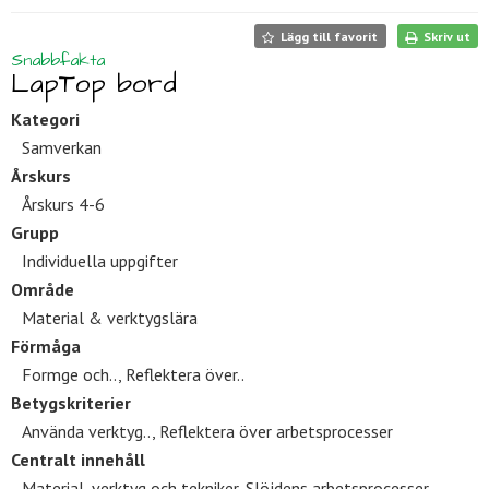
Lägg till favorit
Skriv ut
Snabbfakta
LapTop bord
Kategori
Samverkan
Årskurs
Årskurs 4-6
Grupp
Individuella uppgifter
Område
Material & verktygslära
Förmåga
Formge och.., Reflektera över..
Betygskriterier
Använda verktyg.., Reflektera över arbetsprocesser
Centralt innehåll
Material, verktyg och tekniker, Slöjdens arbetsprocesser