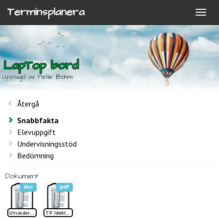
Terminsplanera
LapTop bord
Upplagd av Pelle Bohm
Återgå
Snabbfakta
Elevuppgift
Undervisningsstöd
Bedömning
Dokument
doc
pdf
Utvärdering LapTop bord
TP Idéblad LapTopbord