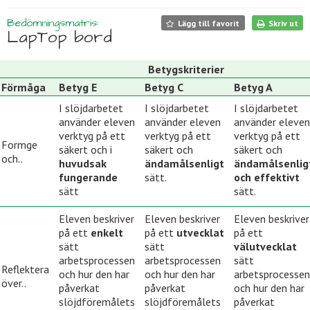
Bedömningsmatris:
Lägg till favorit
Skriv ut
LapTop bord
Betygskriterier
Förmåga
Betyg E
Betyg C
Betyg A
I slöjdarbetet
I slöjdarbetet
I slöjdarbetet
använder eleven
använder eleven
använder eleven
verktyg på ett
verktyg på ett
verktyg på ett
Formge
säkert och i
säkert och
säkert och
och..
huvudsak
ändamålsenligt
ändamålsenlig
fungerande
sätt.
och effektivt
sätt
sätt.
Eleven beskriver
Eleven beskriver
Eleven beskriver
på ett
enkelt
på ett
utvecklat
på ett
sätt
sätt
välutvecklat
arbetsprocessen
arbetsprocessen
sätt
Reflektera
och hur den har
och hur den har
arbetsprocessen
över..
påverkat
påverkat
och hur den har
slöjdföremålets
slöjdföremålets
påverkat