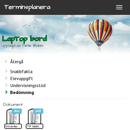
Terminsplanera
LapTop bord
Upplagd av Pelle Bohm
Återgå
Snabbfakta
Elevuppgift
Undervisningsstöd
Bedömning
Dokument
doc
pdf
Utvärdering LapTop bord
TP Idéblad LapTopbord