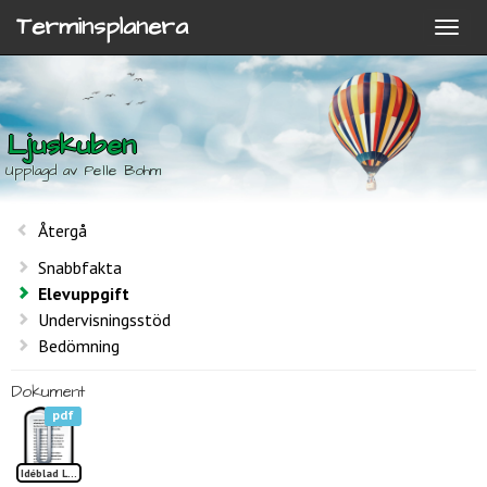
Terminsplanera
Ljuskuben
Upplagd av Pelle Bohm
Återgå
Snabbfakta
Elevuppgift
Undervisningsstöd
Bedömning
Dokument
pdf
Idéblad Ljuskuben