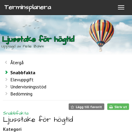
Terminsplanera
Ljusstake för högtid
Upplagd av Pelle Bohm
Återgå
Snabbfakta
Elevuppgift
Undervisningsstöd
Bedömning
Lägg till favorit
Skriv ut
Snabbfakta
Ljusstake för högtid
Kategori