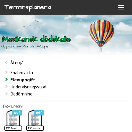
Terminsplanera
Mexikansk dödskalle
Upplagd av Karolin Wagner
Återgå
Snabbfakta
Elevuppgift
Undervisningsstöd
Bedömning
Dokument
pdf
pdf
TX Mexikansk döskalle mall
TX ansikte döskalle