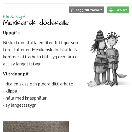
Lägg till favorit
Skriv ut
Elevuppgift
Mexikansk dödskalle
Uppgift:
Ni ska framställa en liten filtfigur som
föreställer en Mexikansk dödskalle. Ni
kommer att arbeta i filttyg och lära er
att sy langettstygn.
Vi tränar på:
- rita en skiss och plnera ditt arbete
- klippa
- nåla med knappnälar
- sy langettstygn