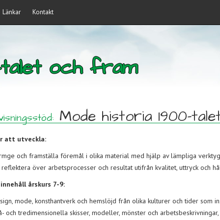
Länkar
Kontakt
-talet och fram
Mode historia 1900-tal
isningsstöd:
 att utveckla:
rmge och framställa föremål i olika material med hjälp av lämpliga verktyg
 reflektera över arbetsprocesser och resultat utifrån kvalitet, uttryck och hå
innehåll årskurs 7-9:
sign, mode, konsthantverk och hemslöjd från olika kulturer och tider som in
å- och tredimensionella skisser, modeller, mönster och arbets­beskriv­ninga