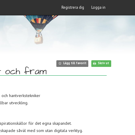
Registrera dig
Logga in
Lägg till favorit
Skriv ut
et och fram
 och hantverkstekniker
llbar utveckling.
spirationskällor för det egna skapandet.
r, skapade såväl med som utan digitala verktyg.