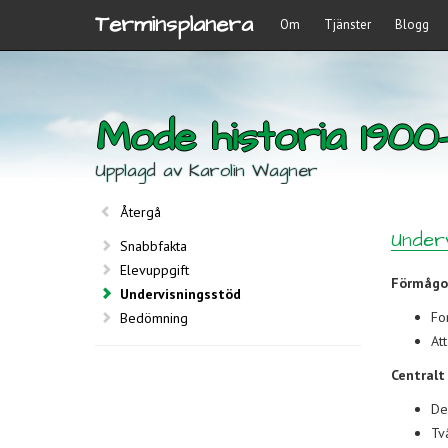
Terminsplanera
Om
Tjänster
Blogg
Mode historia 1900
Upplagd av Karolin Wagner
Återgå
Underv
Snabbfakta
Elevuppgift
Förmågor
Undervisningsstöd
Fo
Bedömning
Att
Centralt 
De
Tv