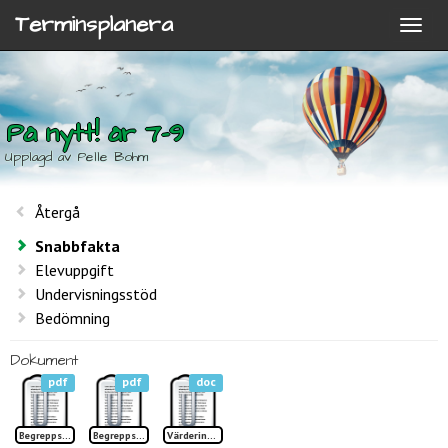
Terminsplanera
På nytt! år 7-9
Upplagd av Pelle Bohm
Återgå
Snabbfakta
Elevuppgift
Undervisningsstöd
Bedömning
Dokument
pdf
pdf
doc
Begreppslista 1 På nytt TP
Begreppslista 2 På nytt TP
Värdering På nytt!