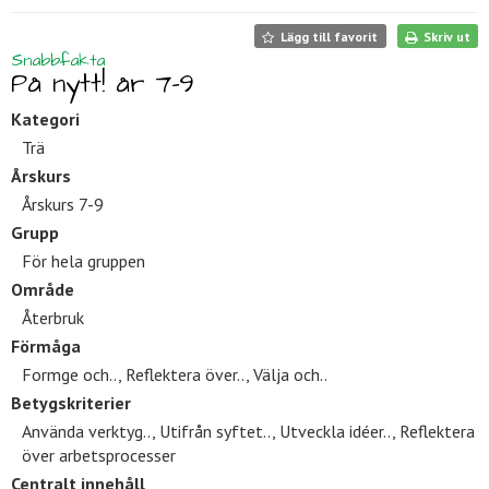
Lägg till favorit
Skriv ut
Snabbfakta
På nytt! år 7-9
Kategori
Trä
Årskurs
Årskurs 7-9
Grupp
För hela gruppen
Område
Återbruk
Förmåga
Formge och.., Reflektera över.., Välja och..
Betygskriterier
Använda verktyg.., Utifrån syftet.., Utveckla idéer.., Reflektera
över arbetsprocesser
Centralt innehåll