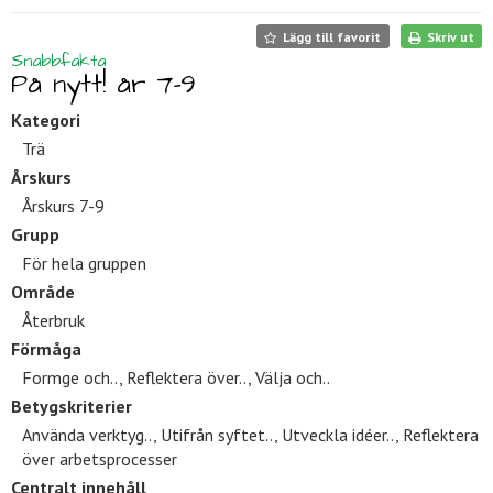
Lägg till favorit
Skriv ut
Snabbfakta
På nytt! år 7-9
Kategori
Trä
Årskurs
Årskurs 7-9
Grupp
För hela gruppen
Område
Återbruk
Förmåga
Formge och.., Reflektera över.., Välja och..
Betygskriterier
Använda verktyg.., Utifrån syftet.., Utveckla idéer.., Reflektera
över arbetsprocesser
Centralt innehåll