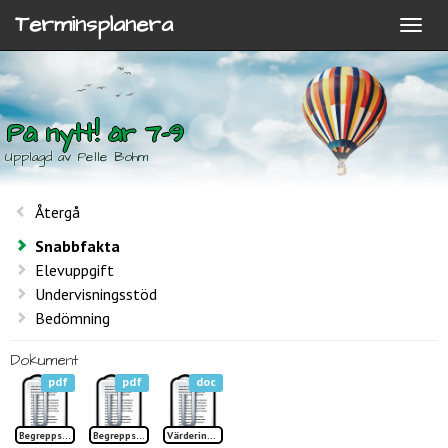
Terminsplanera
På nytt! år 7-9
Upplagd av Pelle Bohm
Återgå
Snabbfakta
Elevuppgift
Undervisningsstöd
Bedömning
Dokument
pdf
pdf
doc
Begreppslista 1 På nytt TP
Begreppslista 2 På nytt TP
Värdering På nytt!