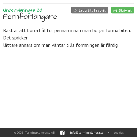
Undervisningsstöd:
Lägg till favorit
Skriv ut
Pennförlängare
Bäst är att borra hål för pennan innan man börjar forma biten.
Det spricker
lättare annars om man väntar tills formningen är färdig.
© 2026 - Terminsplanera.se AB
info@terminsplanera.se
•
cookies