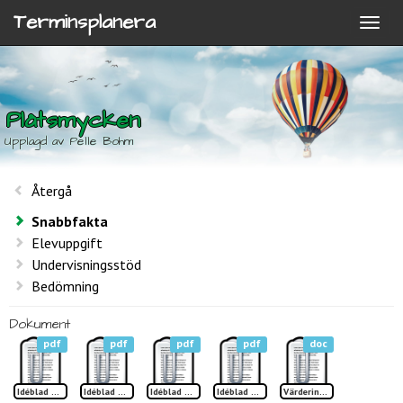
Terminsplanera
Plåtsmycken
Upplagd av Pelle Bohm
Återgå
Snabbfakta
Elevuppgift
Undervisningsstöd
Bedömning
Dokument
pdf
pdf
pdf
pdf
doc
Idéblad Plåtsmycken sid 1
Idéblad Plåtsmycken sid 2
Idéblad Plåtsmycken sid 3
Idéblad Plåtsmycken sid 4
Värdering Plåtsmycken