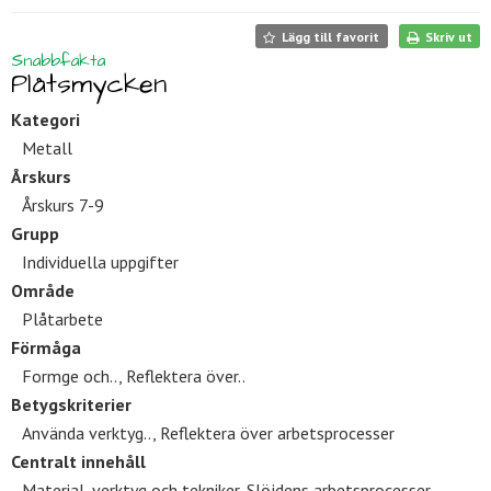
Lägg till favorit
Skriv ut
Snabbfakta
Plåtsmycken
Kategori
Metall
Årskurs
Årskurs 7-9
Grupp
Individuella uppgifter
Område
Plåtarbete
Förmåga
Formge och.., Reflektera över..
Betygskriterier
Använda verktyg.., Reflektera över arbetsprocesser
Centralt innehåll
Material, verktyg och tekniker, Slöjdens arbetsprocesser