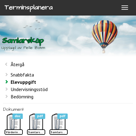
Terminsplanera
Samlarskåp
Upplagd av Pelle Bohm
Återgå
Snabbfakta
Elevuppgift
Undervisningsstöd
Bedömning
Dokument
doc
pdf
pdf
Värdering Samlarskåp
Samlarskåp sid 1 TP
Samlarskåp sid 2 TP