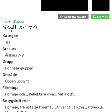
Lägg till favorit
Skriv ut
Snabbfakta
Skylt år 7-9
Kategori
Trä
Årskurs
Årskurs 7-9
Grupp
För hela gruppen
Område
Öppen uppgift
Förmåga
Formge och.., Reflektera över.., Välja och..
Betygskriterier
Formge, framställa föremål.., Använda verktyg.., Utveckla