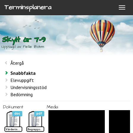
Terminsplanera
Skylt år 7-9
Upplagd av Pelle Bohm
Återgå
Snabbfakta
Elevuppgift
Undervisningsstöd
Bedömning
Dokument
Media
doc
pdf
Värdering Skylt år 7-9
Begreppslista Skylt TP