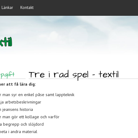
Länkar
Kontakt
til
Tre i rad spel - textil
pgift
r att få lära dig:
r man syr en enkel påse samt lappteknik
lja arbetsbeskrivningar
 jeansens historia
r man gör ett kollage och varför
a begrepp och slöjdord
beta i andra material