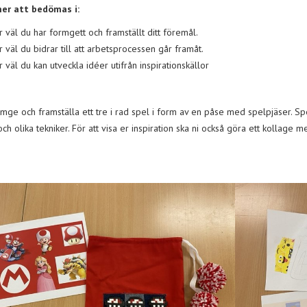
er att bedömas i:
r väl du har formgett och framställt ditt föremål.
r väl du bidrar till att arbetsprocessen går framåt.
 väl du kan utveckla idéer utifrån inspirationskällor
rmge och framställa ett tre i rad spel i form av en påse med spelpjäser. Spe
och olika tekniker. För att visa er inspiration ska ni också göra ett kollage