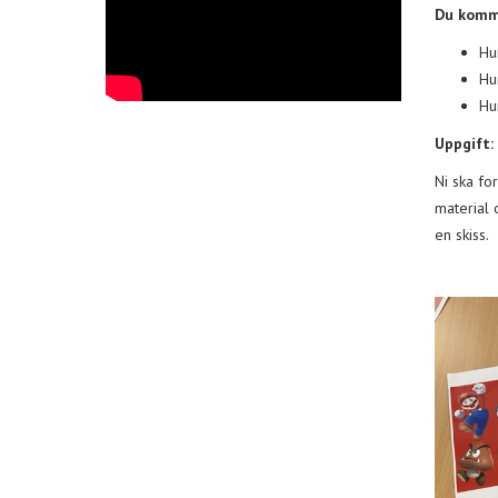
Du komm
Hu
Hu
Hur
Uppgift:
Ni ska fo
material 
en skiss.