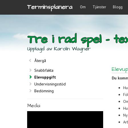
Terminsplanera
Om
Tjänster
Blogg
Tre i rad spel - tex
Upplagd av Karolin Wagner
Återgå
Elevup
Snabbfakta
Elevuppgift
Du komme
Undervisningsstöd
Hu
Bedömning
Fö
Om
Media
Hu
Ny
Ar