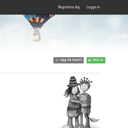
Registrera dig
Logga in
Lägg till favorit
Skriv ut