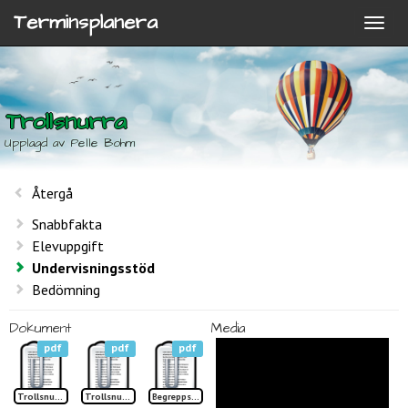
Terminsplanera
Trollsnurra
Upplagd av Pelle Bohm
Återgå
Snabbfakta
Elevuppgift
Undervisningsstöd
Bedömning
Dokument
Media
pdf
pdf
pdf
Trollsnurran sid 1 TP
Trollsnurran sid 2 TP
Begreppslista Trollsnurran