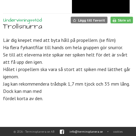
Undervisningsstöd:
Lägg till favorit
Skriv ut
Trollsnurra
Lär dig knepet med att byta håll på propellern. (se film)
Ha flera fyrkantfilar till hands om hela gruppen gör snurror.
Se till att eleverna inte spikar ner spiken helt för det är svårt
att få upp den igen.
Hålet i propellern ska vara så stort att spiken med lätthet går
igenom.
Jag kan rekommendera trådspik 1,7 mm tjock och 35 mm lång.
Dock kan man med
fördel korta av den.
© 2026 - Terminsplanera.se AB
info@terminsplanera.se
•
cookies