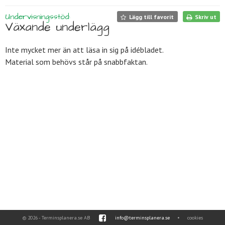
Undervisningsstöd:
Lägg till favorit
Skriv ut
Växande underlägg
Inte mycket mer än att läsa in sig på idébladet.
Material som behövs står på snabbfaktan.
© 2026 - Terminsplanera.se AB
info@terminsplanera.se
•
cookies