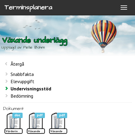
Terminsplanera
Växande underlägg
Upplagd av Pelle Bohm
Återgå
Snabbfakta
Elevuppgift
Undervisningsstöd
Bedömning
Dokument
doc
pdf
pdf
Värdering Växande underlägg
Växande underlägg sid 1 TP
Växande underlägg sid 2 TP