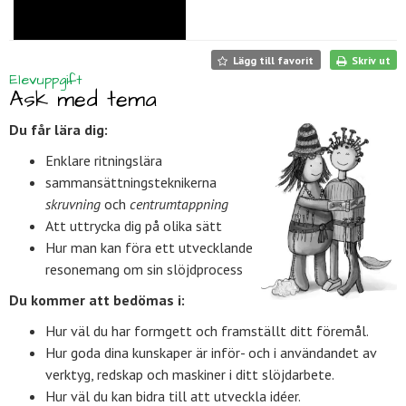
Lägg till favorit
Skriv ut
Elevuppgift
Ask med tema
Du får lära dig:
Enklare ritningslära
sammansättningsteknikerna
skruvning
och
centrumtappning
Att uttrycka dig på olika sätt
Hur man kan föra ett utvecklande
resonemang om sin slöjdprocess
Du kommer att bedömas i:
Hur väl du har formgett och framställt ditt föremål.
Hur goda dina kunskaper är inför- och i användandet av
verktyg, redskap och maskiner i ditt slöjdarbete.
Hur väl du kan bidra till att utveckla idéer.