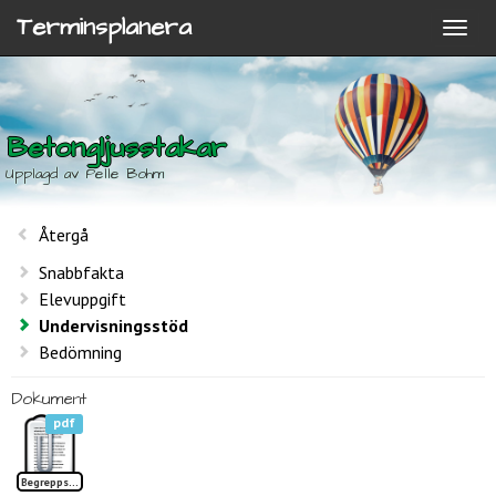
Terminsplanera
Betongljusstakar
Upplagd av Pelle Bohm
Återgå
Snabbfakta
Elevuppgift
Undervisningsstöd
Bedömning
Dokument
pdf
Begreppslista Betongljusstakar TP