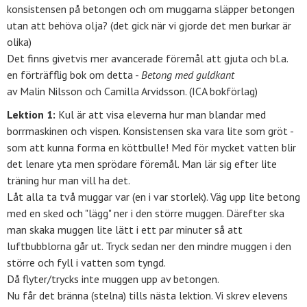
konsistensen på betongen och om muggarna släpper betongen
utan att behöva olja? (det gick när vi gjorde det men burkar är
olika)
Det finns givetvis mer avancerade föremål att gjuta och bl.a.
en förträfflig bok om detta -
Betong med guldkant
av Malin Nilsson och Camilla Arvidsson. (ICA bokförlag)
Lektion 1:
Kul är att visa eleverna hur man blandar med
borrmaskinen och vispen. Konsistensen ska vara lite som gröt -
som att kunna forma en köttbulle! Med för mycket vatten blir
det lenare yta men sprödare föremål. Man lär sig efter lite
träning hur man vill ha det.
Låt alla ta två muggar var (en i var storlek). Väg upp lite betong
med en sked och "lägg" ner i den större muggen. Därefter ska
man skaka muggen lite lätt i ett par minuter så att
luftbubblorna går ut. Tryck sedan ner den mindre muggen i den
större och fyll i vatten som tyngd.
Då flyter/trycks inte muggen upp av betongen.
Nu får det bränna (stelna) tills nästa lektion. Vi skrev elevens