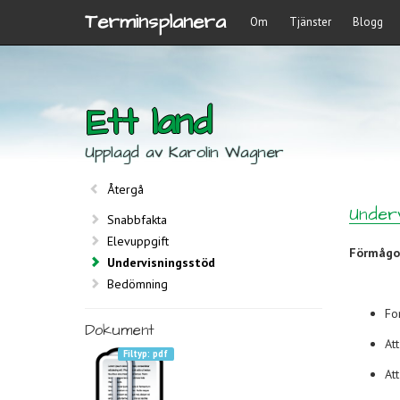
Terminsplanera
Om
Tjänster
Blogg
Ett land
Upplagd av Karolin Wagner
Återgå
Underv
Snabbfakta
Elevuppgift
Förmågor
Undervisningsstöd
Bedömning
Fo
Dokument
At
pdf
Att