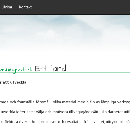
Länkar
Kontakt
Ett land
isningsstöd:
 att utveckla:
rmge och framställa föremål i olika material med hjälp av lämpliga verktyg
t utveckla idéer samt välja och motivera tillvägagångssätt i slöjdarbetet uti
 reflektera över arbetsprocesser och resultat utifrån kvalitet, uttryck och hå