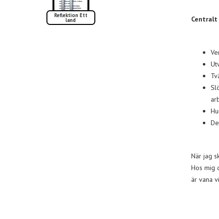
Reflektion Ett
Centralt 
land
Ve
Ut
Tv
Sl
ar
Hu
De
När jag s
Hos mig d
är vana vi