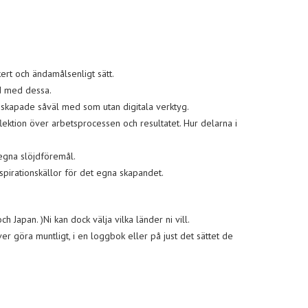
ert och ändamålsenligt sätt.
d med dessa.
r, skapade såväl med som utan digitala verktyg.
­lektion över arbetsprocessen och resultatet. Hur delarna i
 egna slöjdföremål.
spirationskällor för det egna skapandet.
 Japan. )Ni kan dock välja vilka länder ni vill.
 göra muntligt, i en loggbok eller på just det sättet de