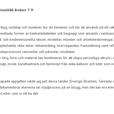
innehåll årskurs 7-9:
rktyg, redskap och maskiner, hur de benämns och hur de används på ett säk
vecklade former av hantverkstekniker och begrepp som används i sam­ban
å- och tredimensionella skisser, modeller, mönster och arbets­beskriv­ninga
öjdarbetets olika delar: idéutveckling, överväganden, framställning samt ref
bets­processen samverkar och påverkar resultatet.
r färg, form och material kan kombineras för att skapa personliga uttryck i
sign, mode, konsthantverk och hemslöjd från olika kulturer och tider som in
kapade uppgiften valde jag just dessa länder (Sverige, Brasilien, Tanzania och
okumenterar eleverna sin slöjdprocess på en blogg, men det kan era elever
d eller som ni vill ha det.