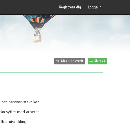
Registrera dig
Logga in
Lägg till favorit
Skriv ut
 och hantverkstekniker
från syftet med arbetet
llbar utveckling.