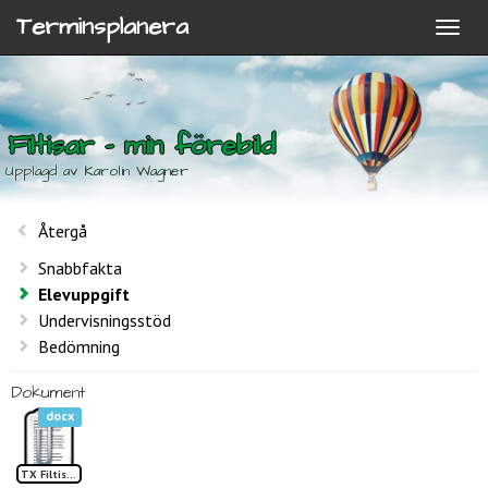
Terminsplanera
Filtisar - min förebild
Upplagd av Karolin Wagner
Återgå
Snabbfakta
Elevuppgift
Undervisningsstöd
Bedömning
Dokument
docx
TX Filtisar redovisningsfrågor