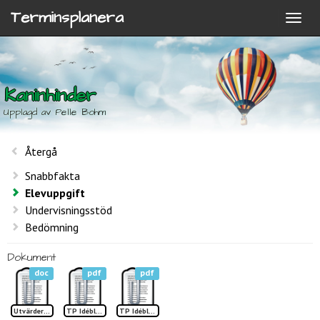
Terminsplanera
Kaninhinder
Upplagd av Pelle Bohm
Återgå
Snabbfakta
Elevuppgift
Undervisningsstöd
Bedömning
Dokument
doc
pdf
pdf
Utvärdering Kaninhinder år 6
TP Idéblad sid 1 Kaninhinder
TP Idéblad sid 2 Kaninhinder