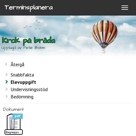
Terminsplanera
Krok på bräda
Upplagd av Pelle Bohm
Återgå
Snabbfakta
Elevuppgift
Undervisningsstöd
Bedömning
Dokument
pdf
Begreppslista Krok på bräda TP