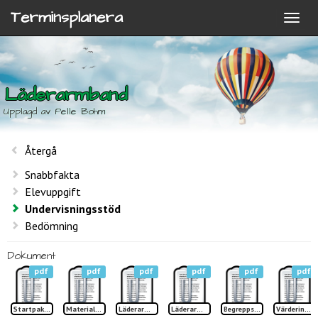
Terminsplanera
Läderarmband
Upplagd av Pelle Bohm
Återgå
Snabbfakta
Elevuppgift
Undervisningsstöd
Bedömning
Dokument
pdf
pdf
pdf
pdf
pdf
pdf
Startpaket läder
Materiallära Läder & skinn
Läderarmband sid 1 idéblad TP
Läderarmband sid 2 idéblad TP
Begreppslista Läderarmband TP
Värdering Läderarmband TP