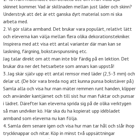
skinnet kommer. Vad är skillnaden mellan just läder och skinn?
Understryk att det är ett ganska dyrt material som ni ska
arbeta med.
2. Vi gör släta armband. Det brukar vara populärt, relativt lätt
och eleverna kan välja mellan flera olika dekorationstekniker.
Inspirera med att visa ett antal varianter där man kan se
laskning, färgning, bokstavspunsning etc.
Jag talar direkt om att man inte blir färdig på en lektion. Det
brukar dra ner det hetsarbete som annars kan uppstå!
3. Jag skär själv upp ett antal remsor med läder (2,5-3 mm) och
delar ut. (De bör vara breda nog att kunna punsa bokstäver på.)
Samla alla och visa hur man mäter remmen runt handen, klipper
och använder kantjärnet och till sist hur man fuktar och punsar
i lädret. Därefter kan eleverna sprida sig på de olika verktygen
så man undviker kö. Här ska du ha kopierat upp idébladet
armband som eleverna nu kan följa.
4. Samla dem senare igen och visa hur man tar hål och slår ihop
tryckknappar och nitar. Köp in minst två uppsättningar