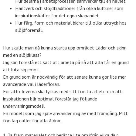
Hur delarna i arbetsprocessen samverkar till en helhet.
Hantverk och slöjdtraditioner från olika kulturer som
inspirationskällor för det egna skapandet.
Hur färg, form och material bidrar till olika uttryck hos
slöjdföremål.
Hur skulle man då kunna starta upp området Läder och skinn
med en slöjdklass?
Jag kan föreslå ett sätt att arbeta på så att alla får en grund
att luta sig emot.
En grund som är nödvändig för att senare kunna gör lite mer
avancerade val i läderfloran.
För att eleverna ska lyckas med sitt första arbete och att
inspirationen blir optimal föreslår jag följande
undervisningsmodell.
En modell som jag själv använder mig av med framgång. Mitt
förslag gäller för alla åldrar.
1. Ta fram materialet och berätta lite om ifrån vilka djur