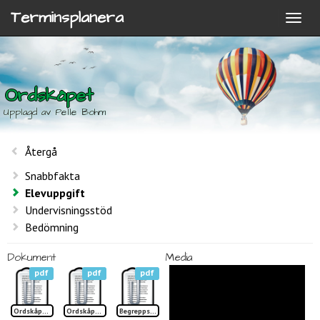
Terminsplanera
Ordskåpet
Upplagd av Pelle Bohm
Återgå
Snabbfakta
Elevuppgift
Undervisningsstöd
Bedömning
Dokument
Media
pdf
pdf
pdf
Ordskåpet sid 1 TP
Ordskåpet sid 2 TP
Begreppslista Ordskåpet TP