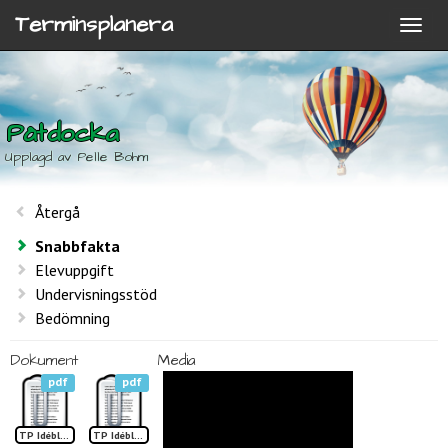
Terminsplanera
Påtdocka
Upplagd av Pelle Bohm
Återgå
Snabbfakta
Elevuppgift
Undervisningsstöd
Bedömning
Dokument
Media
pdf
pdf
TP Idéblad påtdocka
TP Idéblad Hur man påtar