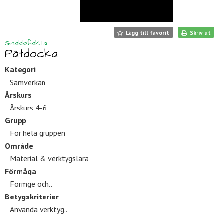
Lägg till favorit
Skriv ut
Snabbfakta
Påtdocka
Kategori
Samverkan
Årskurs
Årskurs 4-6
Grupp
För hela gruppen
Område
Material & verktygslära
Förmåga
Formge och..
Betygskriterier
Använda verktyg..